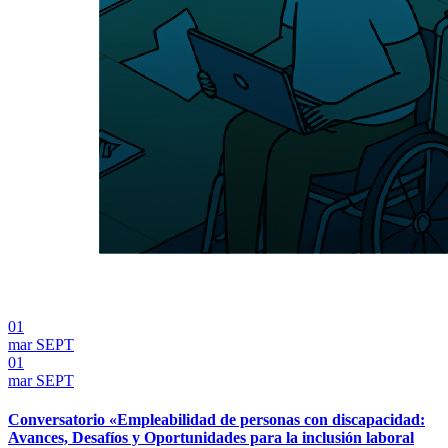
01
mar
SEPT
01
mar
SEPT
Conversatorio «Empleabilidad de personas con discapacidad:
Avances, Desafíos y Oportunidades para la inclusión laboral