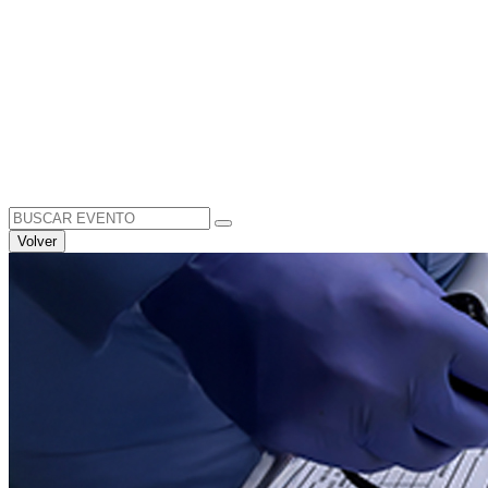
Search
for:
Volver