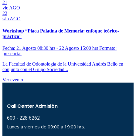
21
vie
AGO
22
sáb
AGO
Workshop “Placa Palatina de Memoria: enfoque teórico-
práctico”
Fecha: 21 Agosto 08:30 hrs - 22 Agosto 15:00 hrs
Formato:
presencial
La Facultad de Odontología de la Universidad Andrés Bello en
conjunto con el Grupo Sociedad...
Ver evento