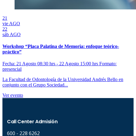
21
vie
AGO
22
sáb
AGO
Workshop “Placa Palatina de Memoria: enfoque teórico-
práctico”
Fecha: 21 Agosto 08:30 hrs - 22 Agosto 15:00 hrs
Formato:
presencial
La Facultad de Odontología de la Universidad Andrés Bello en
conjunto con el Grupo Sociedad...
Ver evento