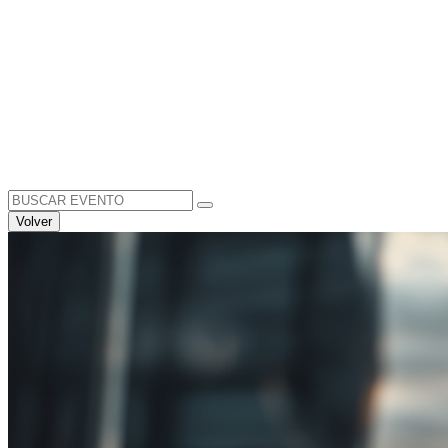
Search
for:
Volver