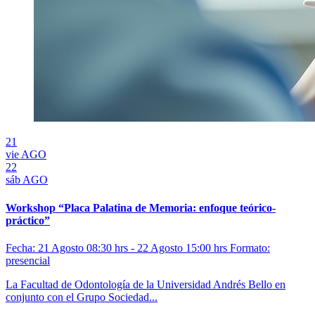
21
vie
AGO
22
sáb
AGO
Workshop “Placa Palatina de Memoria: enfoque teórico-
práctico”
Fecha: 21 Agosto 08:30 hrs - 22 Agosto 15:00 hrs
Formato:
presencial
La Facultad de Odontología de la Universidad Andrés Bello en
conjunto con el Grupo Sociedad...