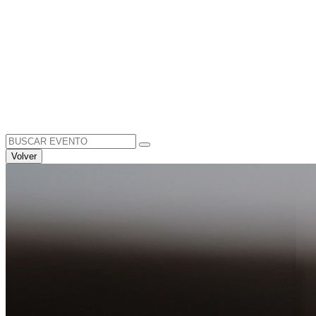
Search
for:
Volver