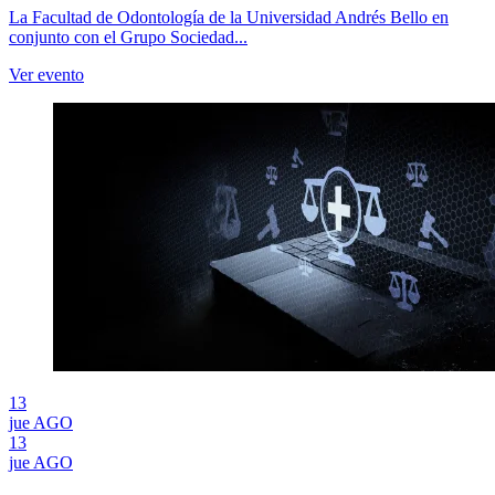
La Facultad de Odontología de la Universidad Andrés Bello en
conjunto con el Grupo Sociedad...
Ver evento
13
jue
AGO
13
jue
AGO