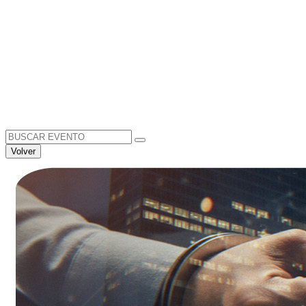
Search
for:
Volver