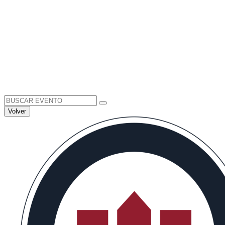
Search
for:
Volver