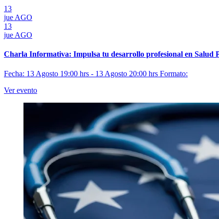
13
jue
AGO
13
jue
AGO
Charla Informativa: Impulsa tu desarrollo profesional en Salud 
Fecha: 13 Agosto 19:00 hrs - 13 Agosto 20:00 hrs
Formato:
Ver evento