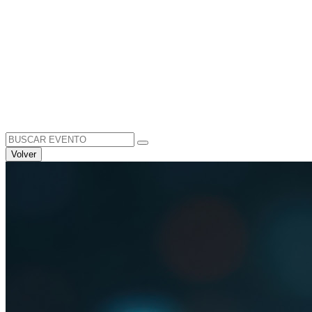
Search
for:
Volver