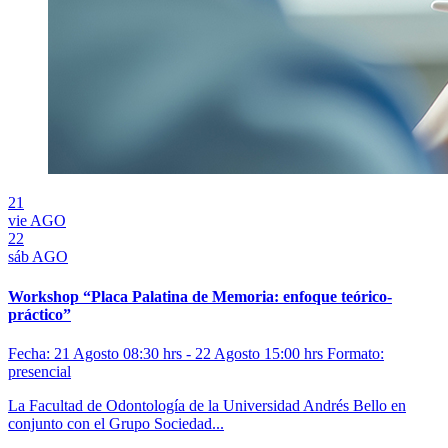
21
vie
AGO
22
sáb
AGO
Workshop “Placa Palatina de Memoria: enfoque teórico-
práctico”
Fecha: 21 Agosto 08:30 hrs - 22 Agosto 15:00 hrs
Formato:
presencial
La Facultad de Odontología de la Universidad Andrés Bello en
conjunto con el Grupo Sociedad...