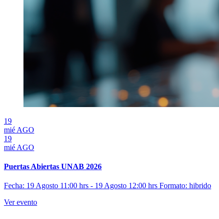
19
mié
AGO
19
mié
AGO
Puertas Abiertas UNAB 2026
Fecha: 19 Agosto 11:00 hrs - 19 Agosto 12:00 hrs
Formato: hibrido
Ver evento