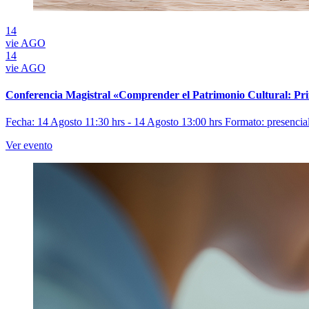
14
vie
AGO
14
vie
AGO
Conferencia Magistral «Comprender el Patrimonio Cultural: Prin
Fecha: 14 Agosto 11:30 hrs - 14 Agosto 13:00 hrs
Formato: presencia
Ver evento