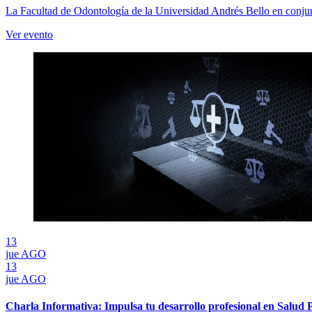
La Facultad de Odontología de la Universidad Andrés Bello en conju
Ver evento
13
jue
AGO
13
jue
AGO
Charla Informativa: Impulsa tu desarrollo profesional en Salud 