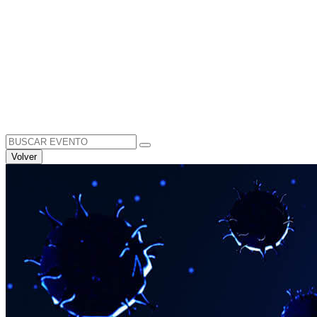
Search
for:
Volver