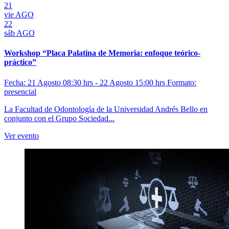
21
vie
AGO
22
sáb
AGO
Workshop “Placa Palatina de Memoria: enfoque teórico-
práctico”
Fecha: 21 Agosto 08:30 hrs - 22 Agosto 15:00 hrs
Formato:
presencial
La Facultad de Odontología de la Universidad Andrés Bello en
conjunto con el Grupo Sociedad...
Ver evento