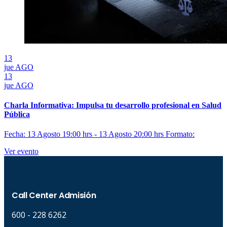
13
jue
AGO
13
jue
AGO
Charla Informativa: Impulsa tu desarrollo profesional en Salud
Pública
Fecha: 13 Agosto 19:00 hrs - 13 Agosto 20:00 hrs
Formato:
Ver evento