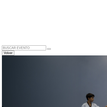
Search
for:
Volver