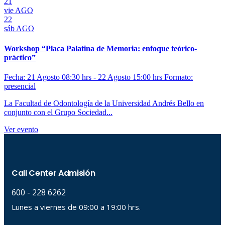
21
vie
AGO
22
sáb
AGO
Workshop “Placa Palatina de Memoria: enfoque teórico-
práctico”
Fecha: 21 Agosto 08:30 hrs - 22 Agosto 15:00 hrs
Formato:
presencial
La Facultad de Odontología de la Universidad Andrés Bello en
conjunto con el Grupo Sociedad...
Ver evento