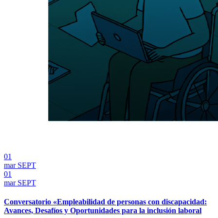
01
mar
SEPT
01
mar
SEPT
Conversatorio «Empleabilidad de personas con discapacidad:
Avances, Desafíos y Oportunidades para la inclusión laboral