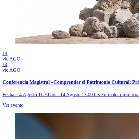
14
vie
AGO
14
vie
AGO
Conferencia Magistral «Comprender el Patrimonio Cultural: Prin
Fecha: 14 Agosto 11:30 hrs - 14 Agosto 13:00 hrs
Formato: presencia
Ver evento