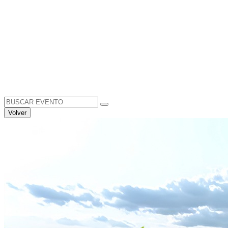
Search
for:
Volver