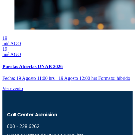
19
mié
AGO
19
mié
AGO
Puertas Abiertas UNAB 2026
Fecha: 19 Agosto 11:00 hrs - 19 Agosto 12:00 hrs
Formato: hibrido
Ver evento