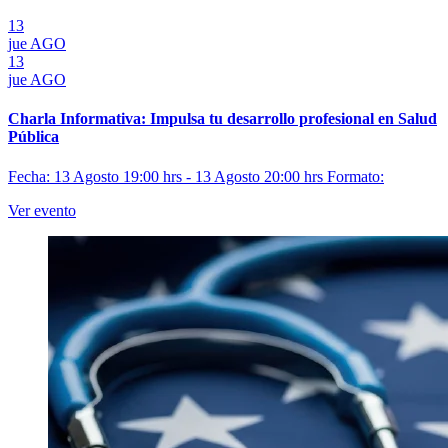
13
jue
AGO
13
jue
AGO
Charla Informativa: Impulsa tu desarrollo profesional en Salud
Pública
Fecha: 13 Agosto 19:00 hrs - 13 Agosto 20:00 hrs
Formato:
Ver evento