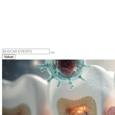
Search
for:
Volver