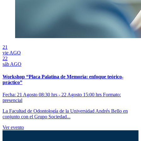
21
vie
AGO
22
sáb
AGO
Workshop “Placa Palatina de Memoria: enfoque teórico-
práctico”
Fecha: 21 Agosto 08:30 hrs - 22 Agosto 15:00 hrs
Formato:
presencial
La Facultad de Odontología de la Universidad Andrés Bello en
conjunto con el Grupo Sociedad...
Ver evento