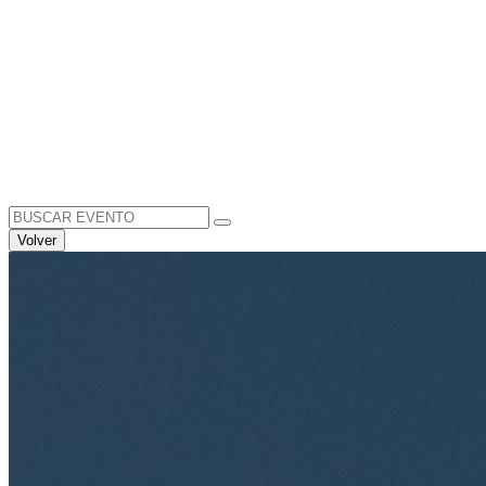
Search
for:
Volver