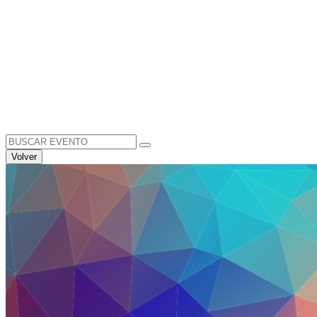
Search
for:
Volver