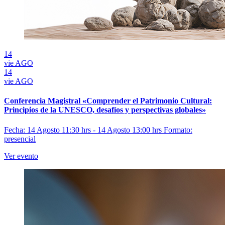
14
vie
AGO
14
vie
AGO
Conferencia Magistral «Comprender el Patrimonio Cultural:
Principios de la UNESCO, desafíos y perspectivas globales»
Fecha: 14 Agosto 11:30 hrs - 14 Agosto 13:00 hrs
Formato:
presencial
Ver evento