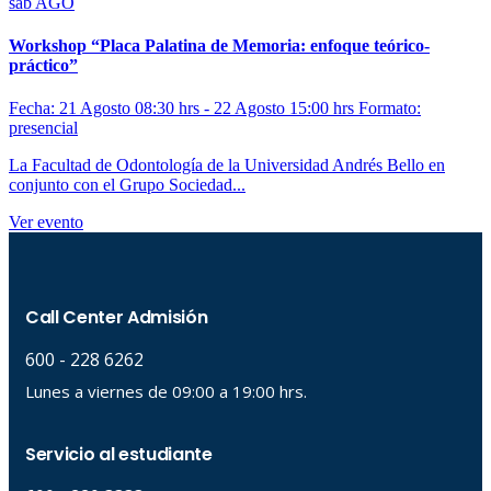
sáb
AGO
Workshop “Placa Palatina de Memoria: enfoque teórico-
práctico”
Fecha: 21 Agosto 08:30 hrs - 22 Agosto 15:00 hrs
Formato:
presencial
La Facultad de Odontología de la Universidad Andrés Bello en
conjunto con el Grupo Sociedad...
Ver evento