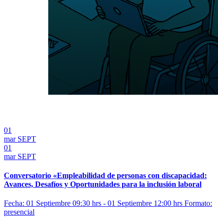
01
mar
SEPT
01
mar
SEPT
Conversatorio «Empleabilidad de personas con discapacidad:
Avances, Desafíos y Oportunidades para la inclusión laboral
Fecha: 01 Septiembre 09:30 hrs - 01 Septiembre 12:00 hrs
Formato:
presencial