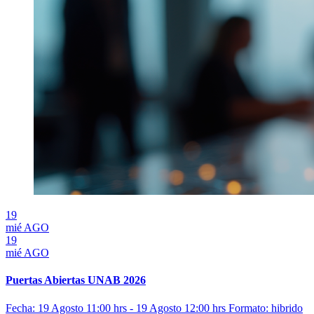
19
mié
AGO
19
mié
AGO
Puertas Abiertas UNAB 2026
Fecha: 19 Agosto 11:00 hrs - 19 Agosto 12:00 hrs
Formato: hibrido