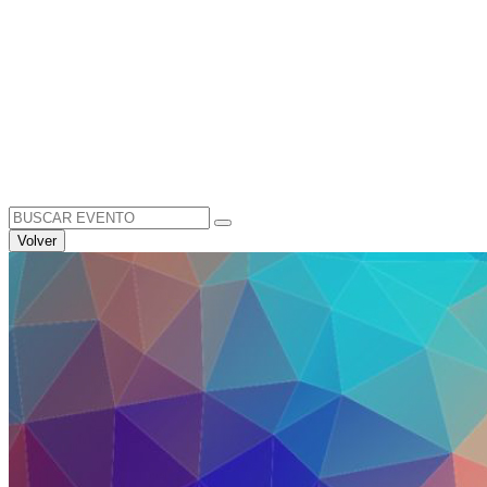
Search
for:
Volver