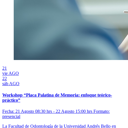
21
vie
AGO
22
sáb
AGO
Workshop “Placa Palatina de Memoria: enfoque teórico-
práctico”
Fecha: 21 Agosto 08:30 hrs - 22 Agosto 15:00 hrs
Formato:
presencial
La Facultad de Odontología de la Universidad Andrés Bello en