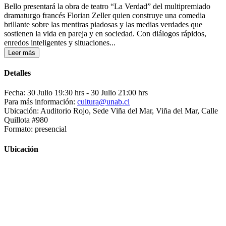
Bello presentará la obra de teatro “La Verdad” del multipremiado
dramaturgo francés Florian Zeller quien construye una comedia
brillante sobre las mentiras piadosas y las medias verdades que
sostienen la vida en pareja y en sociedad. Con diálogos rápidos,
enredos inteligentes y situaciones...
Leer más
Detalles
Fecha: 30 Julio 19:30 hrs
- 30 Julio 21:00 hrs
Para más información:
cultura@unab.cl
Ubicación: Auditorio Rojo, Sede Viña del Mar, Viña del Mar, Calle
Quillota #980
Formato: presencial
Ubicación