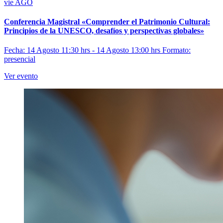
vie
AGO
Conferencia Magistral «Comprender el Patrimonio Cultural:
Principios de la UNESCO, desafíos y perspectivas globales»
Fecha: 14 Agosto 11:30 hrs - 14 Agosto 13:00 hrs
Formato:
presencial
Ver evento