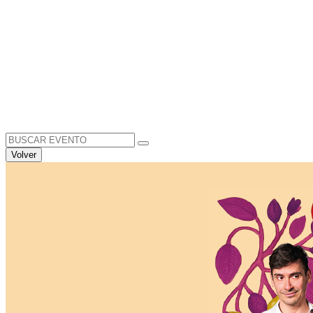
Search
for:
Volver