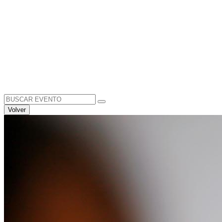
Search
for:
Volver