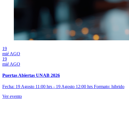
19
mié
AGO
19
mié
AGO
Puertas Abiertas UNAB 2026
Fecha: 19 Agosto 11:00 hrs - 19 Agosto 12:00 hrs
Formato: hibrido
Ver evento