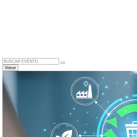
Search
for:
Volver