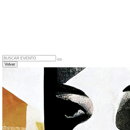
Search
for:
Volver