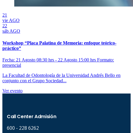
21
vie
AGO
22
sáb
AGO
Workshop “Placa Palatina de Memoria: enfoque teórico-
práctico”
Fecha: 21 Agosto 08:30 hrs - 22 Agosto 15:00 hrs
Formato:
presencial
La Facultad de Odontología de la Universidad Andrés Bello en
conjunto con el Grupo Sociedad...
Ver evento