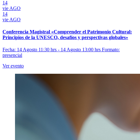
14
vie
AGO
14
vie
AGO
Conferencia Magistral «Comprender el Patrimonio Cultural:
Principios de la UNESCO, desafíos y perspectivas globales»
Fecha: 14 Agosto 11:30 hrs - 14 Agosto 13:00 hrs
Formato:
presencial
Ver evento