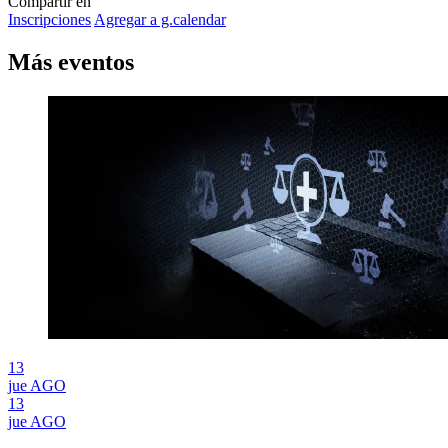
Compartir en
Inscripciones
Agregar a g.calendar
Más
eventos
13
jue
AGO
13
jue
AGO