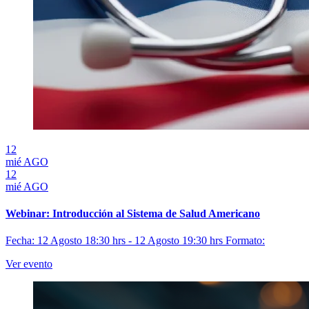
12
mié
AGO
12
mié
AGO
Webinar: Introducción al Sistema de Salud Americano
Fecha: 12 Agosto 18:30 hrs - 12 Agosto 19:30 hrs
Formato:
Ver evento