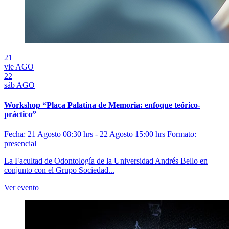
21
vie
AGO
22
sáb
AGO
Workshop “Placa Palatina de Memoria: enfoque teórico-
práctico”
Fecha: 21 Agosto 08:30 hrs - 22 Agosto 15:00 hrs
Formato:
presencial
La Facultad de Odontología de la Universidad Andrés Bello en
conjunto con el Grupo Sociedad...
Ver evento