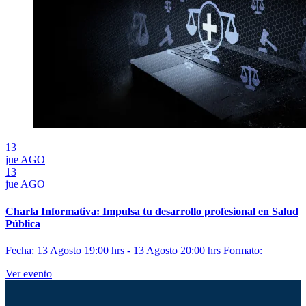
13
jue
AGO
13
jue
AGO
Charla Informativa: Impulsa tu desarrollo profesional en Salud
Pública
Fecha: 13 Agosto 19:00 hrs - 13 Agosto 20:00 hrs
Formato:
Ver evento