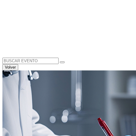
Search
for:
Volver