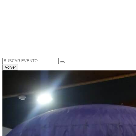
Search
for:
Volver