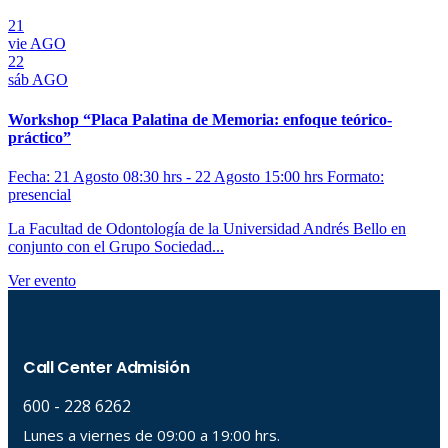
21
vie
AGO
22
sáb
AGO
Workshop “Placa Palatina de Memoria: enfoque teórico-
práctico”
Fecha: 21 Agosto 08:30 hrs - 22 Agosto 15:00 hrs
Formato:
presencial
La Facultad de Odontología de la Universidad Andrés Bello en
conjunto con el Grupo Sociedad...
Ver evento