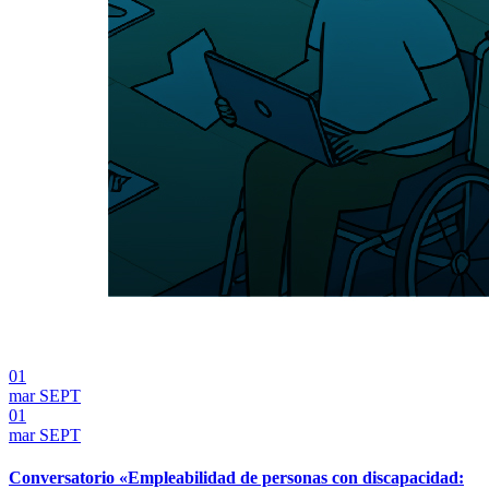
01
mar
SEPT
01
mar
SEPT
Conversatorio «Empleabilidad de personas con discapacidad: