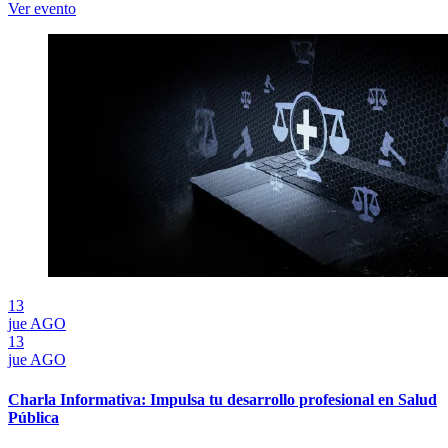
Ver evento
13
jue
AGO
13
jue
AGO
Charla Informativa: Impulsa tu desarrollo profesional en Salud
Pública