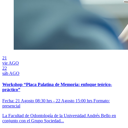
21
vie
AGO
22
sáb
AGO
Workshop “Placa Palatina de Memoria: enfoque teórico-
práctico”
Fecha: 21 Agosto 08:30 hrs - 22 Agosto 15:00 hrs
Formato:
presencial
La Facultad de Odontología de la Universidad Andrés Bello en
conjunto con el Grupo Sociedad...