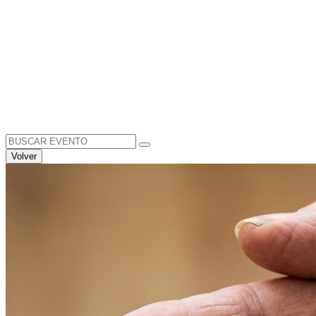
Search
for:
Volver