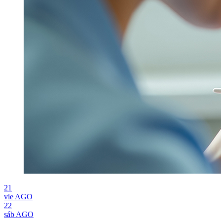
21
vie
AGO
22
sáb
AGO