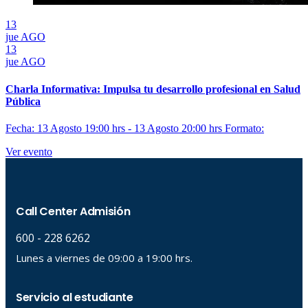
13
jue
AGO
13
jue
AGO
Charla Informativa: Impulsa tu desarrollo profesional en Salud
Pública
Fecha: 13 Agosto 19:00 hrs - 13 Agosto 20:00 hrs
Formato:
Ver evento