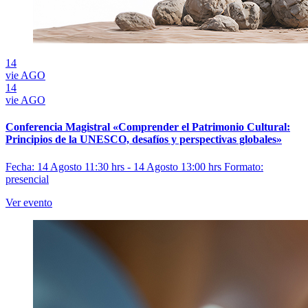
14
vie
AGO
14
vie
AGO
Conferencia Magistral «Comprender el Patrimonio Cultural:
Principios de la UNESCO, desafíos y perspectivas globales»
Fecha: 14 Agosto 11:30 hrs - 14 Agosto 13:00 hrs
Formato:
presencial
Ver evento