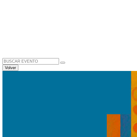
Search
for:
Volver