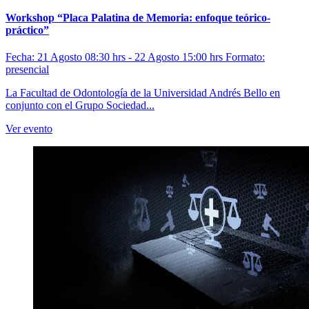
Workshop “Placa Palatina de Memoria: enfoque teórico-
práctico”
Fecha: 21 Agosto 08:30 hrs - 22 Agosto 15:00 hrs
Formato:
presencial
La Facultad de Odontología de la Universidad Andrés Bello en
conjunto con el Grupo Sociedad...
Ver evento