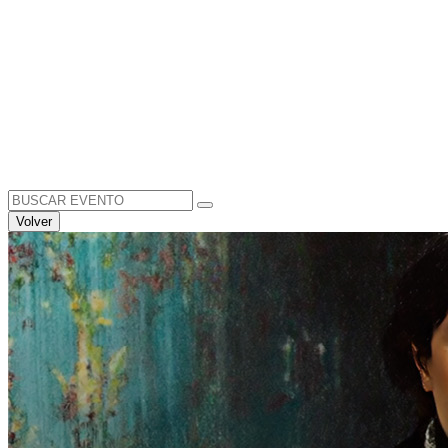
Search
for:
Volver