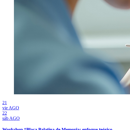
21
vie
AGO
22
sáb
AGO
Workshop “Placa Palatina de Memoria: enfoque teórico-