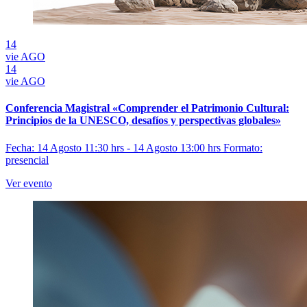
14
vie
AGO
14
vie
AGO
Conferencia Magistral «Comprender el Patrimonio Cultural:
Principios de la UNESCO, desafíos y perspectivas globales»
Fecha: 14 Agosto 11:30 hrs - 14 Agosto 13:00 hrs
Formato:
presencial
Ver evento