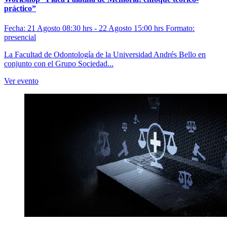
práctico”
Fecha: 21 Agosto 08:30 hrs - 22 Agosto 15:00 hrs
Formato:
presencial
La Facultad de Odontología de la Universidad Andrés Bello en
conjunto con el Grupo Sociedad...
Ver evento