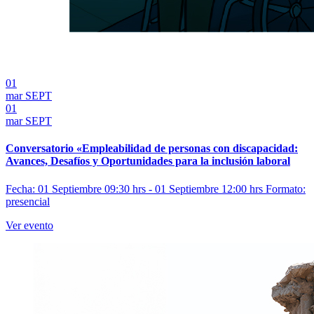
01
mar
SEPT
01
mar
SEPT
Conversatorio «Empleabilidad de personas con discapacidad:
Avances, Desafíos y Oportunidades para la inclusión laboral
Fecha: 01 Septiembre 09:30 hrs - 01 Septiembre 12:00 hrs
Formato:
presencial
Ver evento