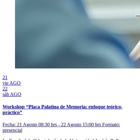
21
vie
AGO
22
sáb
AGO
Workshop “Placa Palatina de Memoria: enfoque teórico-
práctico”
Fecha: 21 Agosto 08:30 hrs - 22 Agosto 15:00 hrs
Formato:
presencial