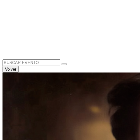
Search
for:
Volver