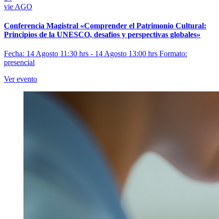
vie
AGO
Conferencia Magistral «Comprender el Patrimonio Cultural:
Principios de la UNESCO, desafíos y perspectivas globales»
Fecha: 14 Agosto 11:30 hrs - 14 Agosto 13:00 hrs
Formato:
presencial
Ver evento