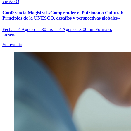
vie
AGO
Conferencia Magistral «Comprender el Patrimonio Cultural:
Principios de la UNESCO, desafíos y perspectivas globales»
Fecha: 14 Agosto 11:30 hrs - 14 Agosto 13:00 hrs
Formato:
presencial
Ver evento