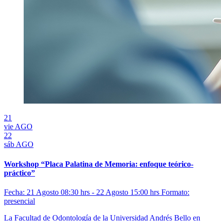
21
vie
AGO
22
sáb
AGO
Workshop “Placa Palatina de Memoria: enfoque teórico-
práctico”
Fecha: 21 Agosto 08:30 hrs - 22 Agosto 15:00 hrs
Formato:
presencial
La Facultad de Odontología de la Universidad Andrés Bello en