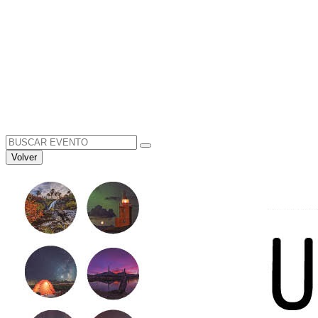
Search
for:
Volver