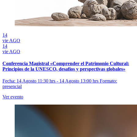
14
vie
AGO
14
vie
AGO
Conferencia Magistral «Comprender el Patrimonio Cultural:
Principios de la UNESCO, desafíos y perspectivas globales»
Fecha: 14 Agosto 11:30 hrs - 14 Agosto 13:00 hrs
Formato:
presencial
Ver evento