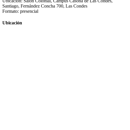
Ubicación: Salón Colonial, Campus Casona de Las Condes,
Santiago, Fernández Concha 700, Las Condes
Formato: presencial
Ubicación