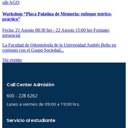
sáb
AGO
Workshop “Placa Palatina de Memoria: enfoque teórico-
práctico”
Fecha: 21 Agosto 08:30 hrs - 22 Agosto 15:00 hrs
Formato:
presencial
La Facultad de Odontología de la Universidad Andrés Bello en
conjunto con el Grupo Sociedad...
Ver evento