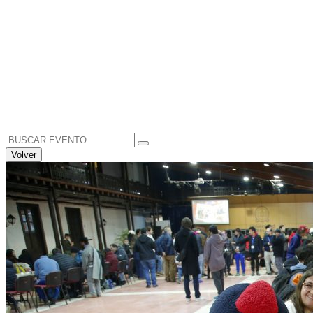
Search
for:
Volver