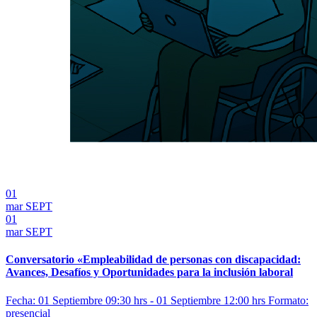
01
mar
SEPT
01
mar
SEPT
Conversatorio «Empleabilidad de personas con discapacidad:
Avances, Desafíos y Oportunidades para la inclusión laboral
Fecha: 01 Septiembre 09:30 hrs - 01 Septiembre 12:00 hrs
Formato:
presencial