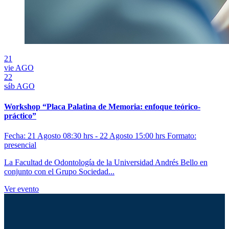
21
vie
AGO
22
sáb
AGO
Workshop “Placa Palatina de Memoria: enfoque teórico-
práctico”
Fecha: 21 Agosto 08:30 hrs - 22 Agosto 15:00 hrs
Formato:
presencial
La Facultad de Odontología de la Universidad Andrés Bello en
conjunto con el Grupo Sociedad...
Ver evento