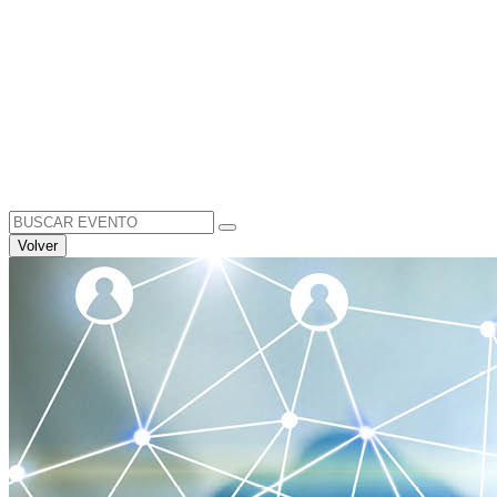
Search
for:
Volver