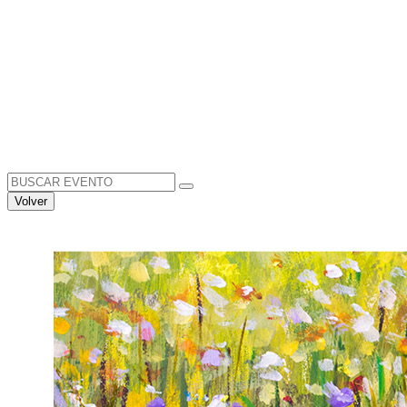
Search
for:
Volver