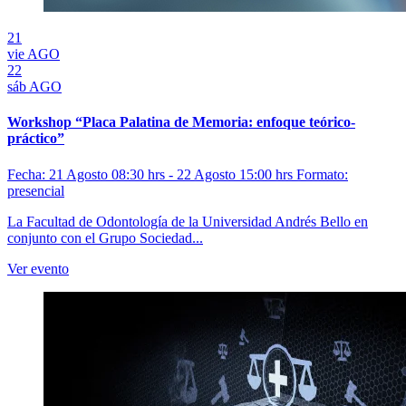
21
vie
AGO
22
sáb
AGO
Workshop “Placa Palatina de Memoria: enfoque teórico-
práctico”
Fecha: 21 Agosto 08:30 hrs - 22 Agosto 15:00 hrs
Formato:
presencial
La Facultad de Odontología de la Universidad Andrés Bello en
conjunto con el Grupo Sociedad...
Ver evento