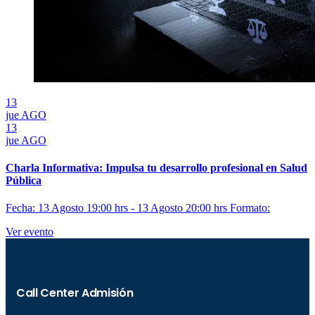
13
jue
AGO
13
jue
AGO
Charla Informativa: Impulsa tu desarrollo profesional en Salud
Pública
Fecha: 13 Agosto 19:00 hrs - 13 Agosto 20:00 hrs
Formato:
Ver evento