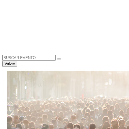
Search
for:
Volver