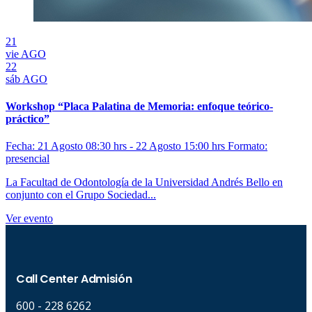
21
vie
AGO
22
sáb
AGO
Workshop “Placa Palatina de Memoria: enfoque teórico-
práctico”
Fecha: 21 Agosto 08:30 hrs - 22 Agosto 15:00 hrs
Formato:
presencial
La Facultad de Odontología de la Universidad Andrés Bello en
conjunto con el Grupo Sociedad...
Ver evento