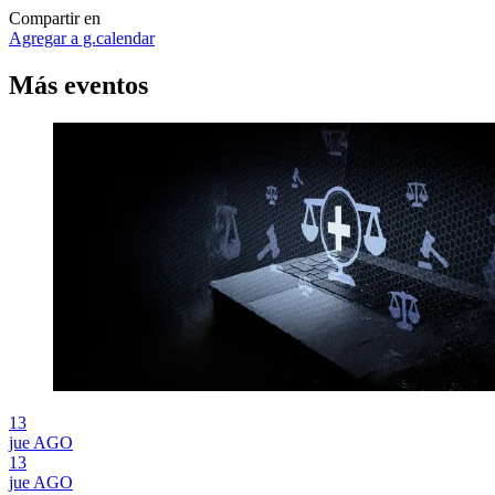
Compartir en
Agregar a g.calendar
Más
eventos
13
jue
AGO
13
jue
AGO