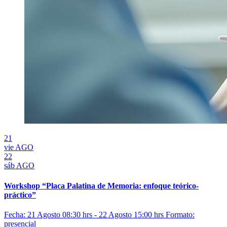
21
vie
AGO
22
sáb
AGO
Workshop “Placa Palatina de Memoria: enfoque teórico-
práctico”
Fecha: 21 Agosto 08:30 hrs - 22 Agosto 15:00 hrs
Formato:
presencial