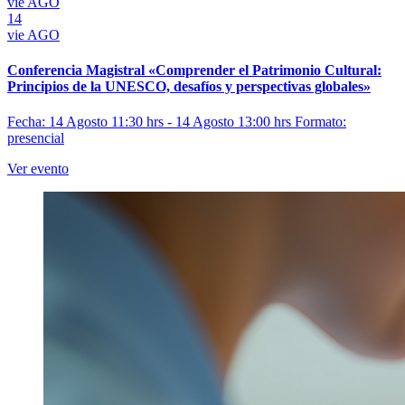
vie
AGO
14
vie
AGO
Conferencia Magistral «Comprender el Patrimonio Cultural:
Principios de la UNESCO, desafíos y perspectivas globales»
Fecha: 14 Agosto 11:30 hrs - 14 Agosto 13:00 hrs
Formato:
presencial
Ver evento