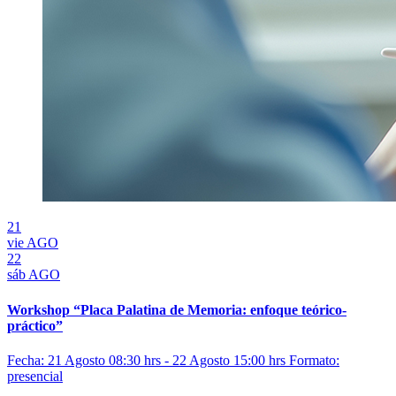
21
vie
AGO
22
sáb
AGO
Workshop “Placa Palatina de Memoria: enfoque teórico-
práctico”
Fecha: 21 Agosto 08:30 hrs - 22 Agosto 15:00 hrs
Formato:
presencial