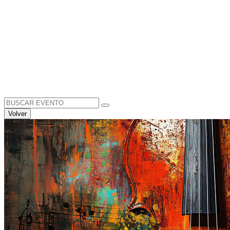
Search
for:
Volver