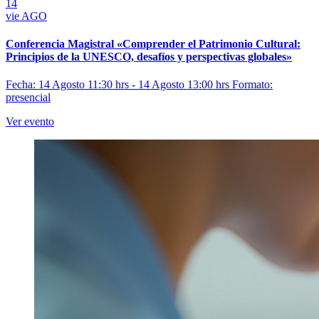
14
vie
AGO
Conferencia Magistral «Comprender el Patrimonio Cultural:
Principios de la UNESCO, desafíos y perspectivas globales»
Fecha: 14 Agosto 11:30 hrs - 14 Agosto 13:00 hrs
Formato:
presencial
Ver evento