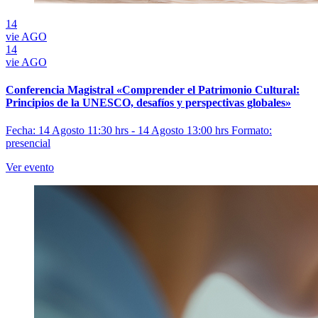
14
vie
AGO
14
vie
AGO
Conferencia Magistral «Comprender el Patrimonio Cultural:
Principios de la UNESCO, desafíos y perspectivas globales»
Fecha: 14 Agosto 11:30 hrs - 14 Agosto 13:00 hrs
Formato:
presencial
Ver evento