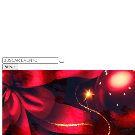
Search
for:
Volver