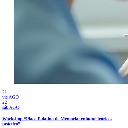
21
vie
AGO
22
sáb
AGO
Workshop “Placa Palatina de Memoria: enfoque teórico-
práctico”