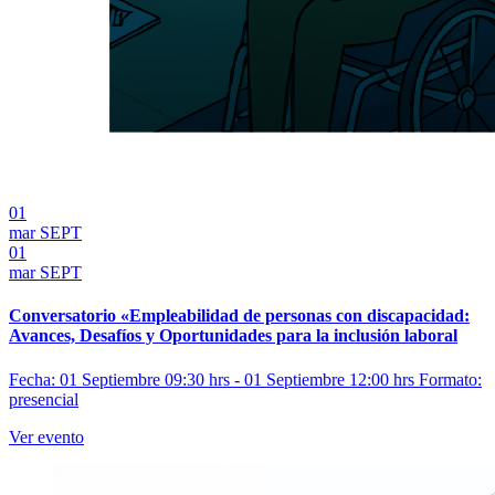
01
mar
SEPT
01
mar
SEPT
Conversatorio «Empleabilidad de personas con discapacidad:
Avances, Desafíos y Oportunidades para la inclusión laboral
Fecha: 01 Septiembre 09:30 hrs - 01 Septiembre 12:00 hrs
Formato:
presencial
Ver evento