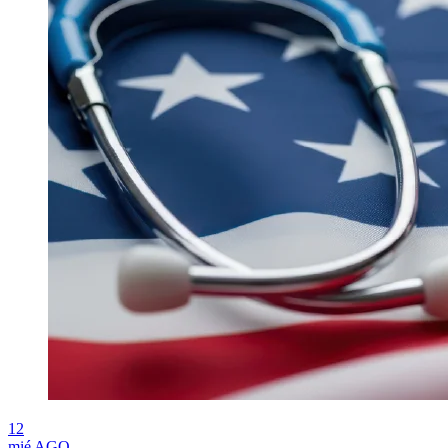
12
mié
AGO