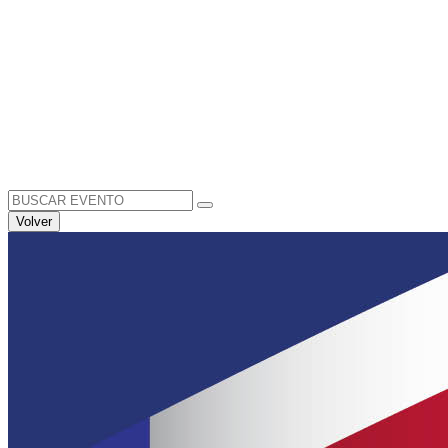
Search
for:
Volver