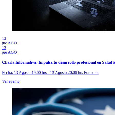
13
jue
AGO
13
jue
AGO
Charla Informativa: Impulsa tu desarrollo profesional en Salud 
Fecha: 13 Agosto 19:00 hrs - 13 Agosto 20:00 hrs
Formato:
Ver evento