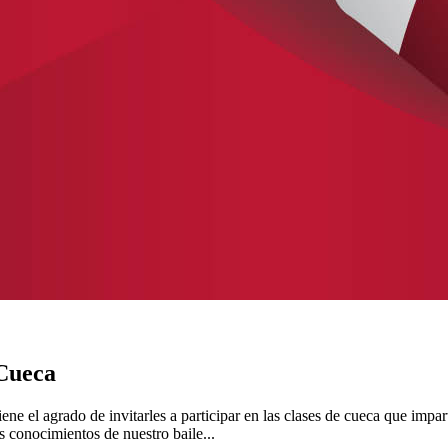
 Cueca
ne el agrado de invitarles a participar en las clases de cueca que impar
s conocimientos de nuestro baile...