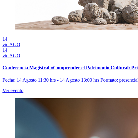
14
vie
AGO
14
vie
AGO
Conferencia Magistral «Comprender el Patrimonio Cultural: Prin
Fecha: 14 Agosto 11:30 hrs - 14 Agosto 13:00 hrs
Formato: presencia
Ver evento