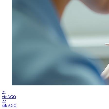
21
vie
AGO
22
sáb
AGO