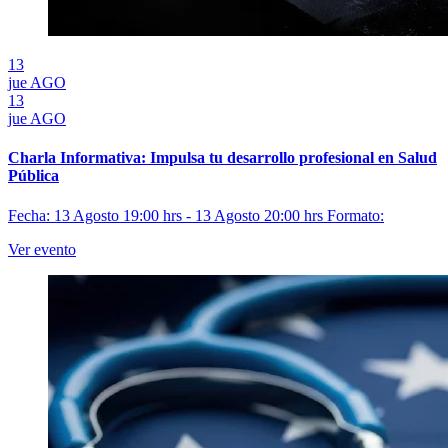
13
jue
AGO
13
jue
AGO
Charla Informativa: Impulsa tu desarrollo profesional en Salud
Pública
Fecha: 13 Agosto 19:00 hrs - 13 Agosto 20:00 hrs
Formato:
Ver evento