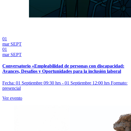
01
mar
SEPT
01
mar
SEPT
Conversatorio «Empleabilidad de personas con discapacidad:
Avances, Desafíos y Oportunidades para la inclusión laboral
Fecha: 01 Septiembre 09:30 hrs - 01 Septiembre 12:00 hrs
Formato:
presencial
Ver evento