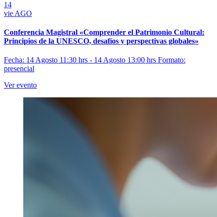
14
vie
AGO
Conferencia Magistral «Comprender el Patrimonio Cultural:
Principios de la UNESCO, desafíos y perspectivas globales»
Fecha: 14 Agosto 11:30 hrs - 14 Agosto 13:00 hrs
Formato:
presencial
Ver evento