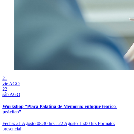
21
vie
AGO
22
sáb
AGO
Workshop “Placa Palatina de Memoria: enfoque teórico-
práctico”
Fecha: 21 Agosto 08:30 hrs - 22 Agosto 15:00 hrs
Formato:
presencial