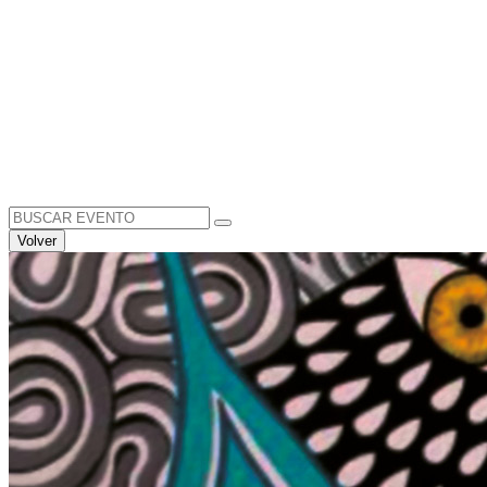
Search
for:
Volver