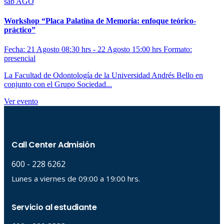
sáb
AGO
Workshop “Placa Palatina de Memoria: enfoque teórico-
práctico”
Fecha: 21 Agosto 08:30 hrs - 22 Agosto 15:00 hrs
Formato:
presencial
La Facultad de Odontología de la Universidad Andrés Bello en
conjunto con el Grupo Sociedad...
Ver evento