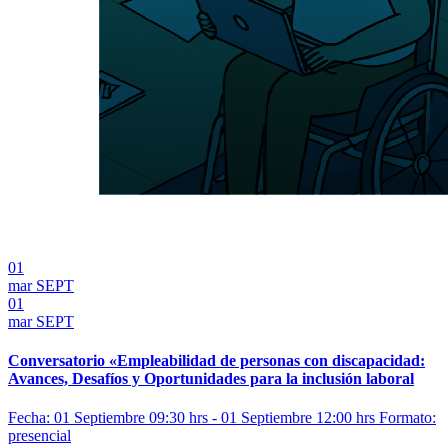
01
mar
SEPT
01
mar
SEPT
Conversatorio «Empleabilidad de personas con discapacidad:
Avances, Desafíos y Oportunidades para la inclusión laboral
Fecha: 01 Septiembre 09:30 hrs - 01 Septiembre 12:00 hrs
Formato:
presencial