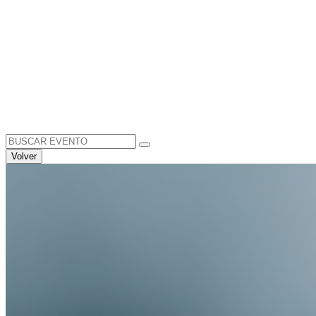
Search
for:
Volver