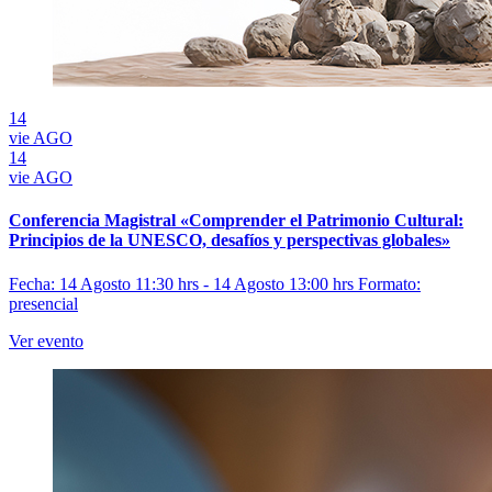
14
vie
AGO
14
vie
AGO
Conferencia Magistral «Comprender el Patrimonio Cultural:
Principios de la UNESCO, desafíos y perspectivas globales»
Fecha: 14 Agosto 11:30 hrs - 14 Agosto 13:00 hrs
Formato:
presencial
Ver evento