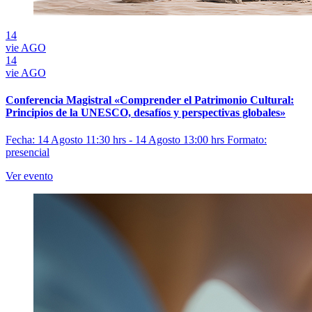
14
vie
AGO
14
vie
AGO
Conferencia Magistral «Comprender el Patrimonio Cultural:
Principios de la UNESCO, desafíos y perspectivas globales»
Fecha: 14 Agosto 11:30 hrs - 14 Agosto 13:00 hrs
Formato:
presencial
Ver evento