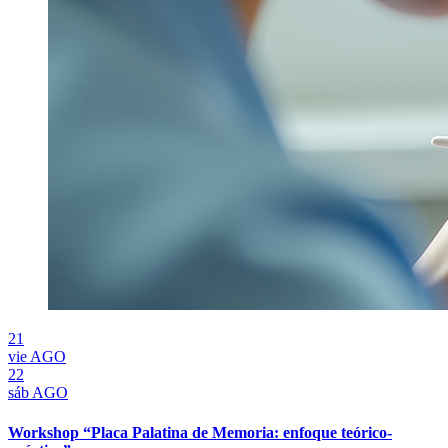
21
vie
AGO
22
sáb
AGO
Workshop “Placa Palatina de Memoria: enfoque teórico-