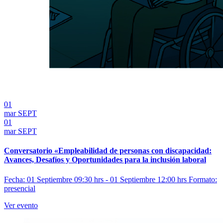
01
mar
SEPT
01
mar
SEPT
Conversatorio «Empleabilidad de personas con discapacidad:
Avances, Desafíos y Oportunidades para la inclusión laboral
Fecha: 01 Septiembre 09:30 hrs - 01 Septiembre 12:00 hrs
Formato:
presencial
Ver evento