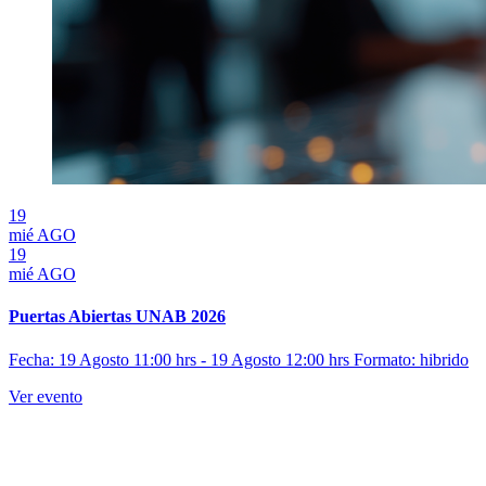
19
mié
AGO
19
mié
AGO
Puertas Abiertas UNAB 2026
Fecha: 19 Agosto 11:00 hrs - 19 Agosto 12:00 hrs
Formato: hibrido
Ver evento