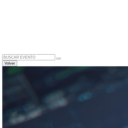
Search
for:
Volver